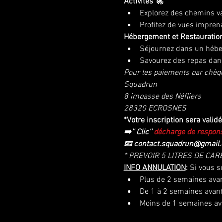
Activités 🚀
Explorez des chemins va
Profitez de vues impren
Hébergement et Restauration 
Séjournez dans un hébe
Savourez des repas dans
Pour les paiements par chèqu
Squadrun
8 impasse des Néfliers
28320 ECROSNES
*Votre inscription sera valid
➡️'' Clic'' 
décharge de respons
📧 contact.squadrun@gmail
* PREVOIR 5 LITRES DE CAR
INFO ANNULATION
: 
Si vous s
Plus de 2 semaines avan
De 1 à 2 semaines avant
Moins de 1 semaines av