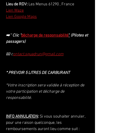
Lieu de RDV: 
Les Menus 61290 , France
Lien Waze
Lien Google Maps
➡️'' Clic "
décharge de responsabilité
"
 (Pilotes et 
passagers)
📧 c
ontact.squadrun@gmail.com
* PREVOIR 5 LITRES DE CARBURANT
*Votre inscription sera validée à réception de 
votre participation et décharge de 
responsabilité.
INFO ANNULATION
: 
Si vous souhaiter annuler, 
pour une raison quelconque, les 
remboursements auront lieu comme suit :