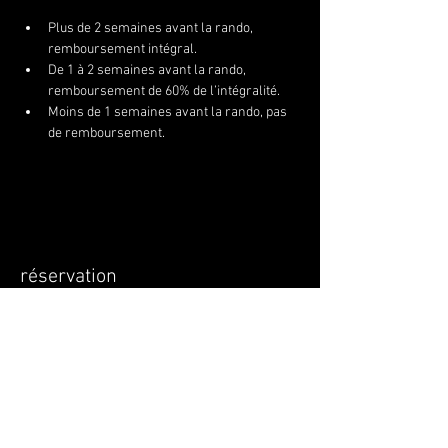
Plus de 2 semaines avant la rando, 
remboursement intégral.
De 1 à 2 semaines avant la rando, 
remboursement de 60% de l’intégralité.
Moins de 1 semaines avant la rando, pas 
de remboursement.
réservation
Vente expirée
Type de billet
PILOTE
Prix